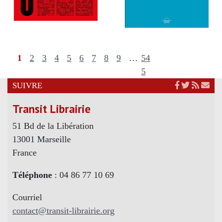
1
2
3
4
5
6
7
8
9
…
54
5
SUIVRE
Transit Librairie
51 Bd de la Libération
13001 Marseille
France
Téléphone
: 04 86 77 10 69
Courriel
contact@transit-librairie.org