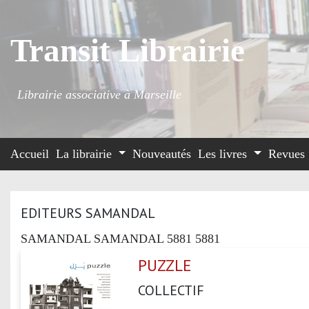
Transit Librairie
Librairie associative à Marseille
Accueil
La librairie
Nouveautés
Les livres
Revues
EDITEURS SAMANDAL
SAMANDAL SAMANDAL 5881 5881
PUZZLE
COLLECTIF