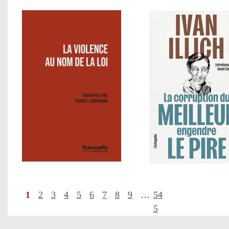
1
2
3
4
5
6
7
8
9
…
54
5