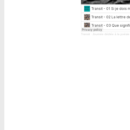
Transit
·
Journée dédiée à la poésie p