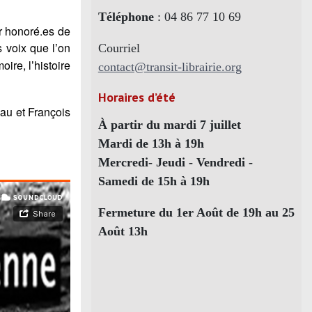
Téléphone
: 04 86 77 10 69
r honoré.es de
s voix que l
on
Courriel
’
oire, l
histoire
’
contact@transit-librairie.org
Horaires d’été
au et Franç
ois
À partir du mardi 7 juillet
Mardi de 13h à 19h
Mercredi- Jeudi - Vendredi -
Samedi de 15h à 19h
Fermeture du 1er Août de 19h au 25
Août 13h