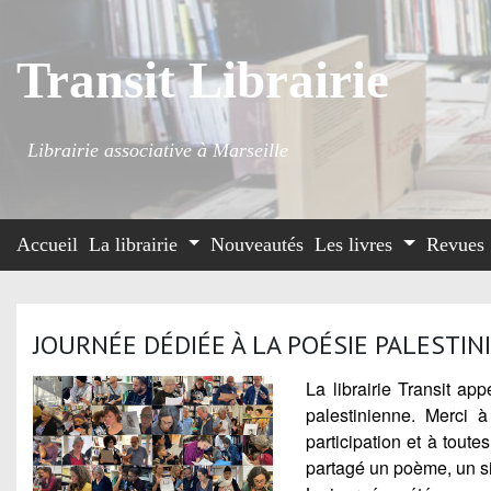
Transit Librairie
Librairie associative à Marseille
Accueil
La librairie
Nouveautés
Les livres
Revues
JOURNÉE DÉDIÉE À LA POÉSIE PALESTI
La librairie Transit a
palestinienne. Merci 
participation et à toute
partagé
un poè
me, un s