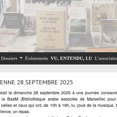
Dossiers
Évènements
VU, ENTENDU, LU
L’associati
NIENNE 28 SEPTEMBRE 2025
ppelait le dimanche 28 septembre 2025 à une journée consac
à
la BaaM (Biblioth
è
que arabe associ
ée de Marseille) pour
s celles et ceux qui ont, de 10h à 19h, lu, joué de la musique, t
ilence, un repas.