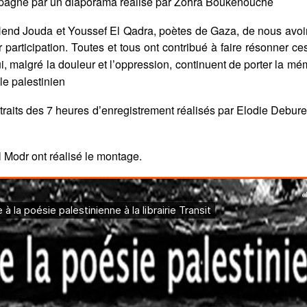
pagn
é
par un diaporama r
éalisé par Zohra Boukenouche
Hend Jouda et Youssef El
Qadra, poè
tes de Gaza, de nous avoi
 participation. Toutes et tous ont contribué à faire résonner ce
ui, malgré la douleur et l
oppression, continuent de porter la mém
’
le palestinien
raits des 7 heures d
enregistrement réalisés par Elodie Debure
’
 Modr ont réalisé
le montage.