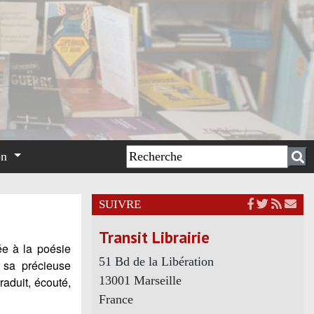
on
SUIVRE
Transit Librairie
rée à
la po
ésie
51 Bd de la Libération
 sa précieuse
13001 Marseille
raduit, écouté,
France