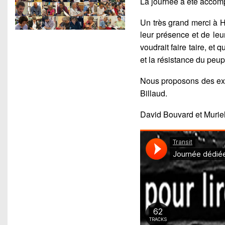
La journé
e a
été
accom
Un trè
s grand merci à 
leur présence et de leur
voudrait faire taire, et q
et la résistance du peup
Nous proposons des ext
Billaud.
David Bouvard et Muriel