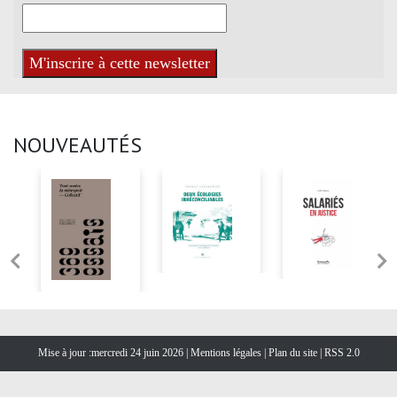
NOUVEAUTÉS
Mise à jour :mercredi 24 juin 2026 |
Mentions légales
|
Plan du site
|
RSS 2.0