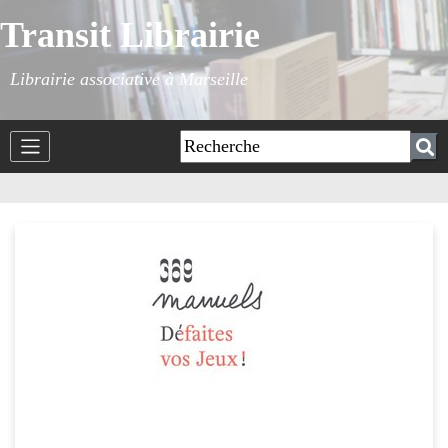
Transit Librairie
Librairie associative à Marseille