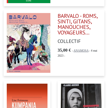
BARVALO - ROMS,
SINTI, GITANS,
MANOUCHES,
VOYAGEURS...
COLLECTIF
35,00 €
-
ANAMOSA
- 4 mai
2023 -