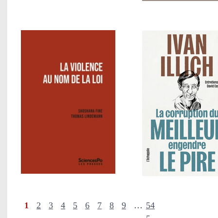
1
2
3
4
5
6
7
8
9
…
54