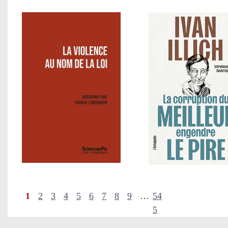
1
2
3
4
5
6
7
8
9
…
54
5