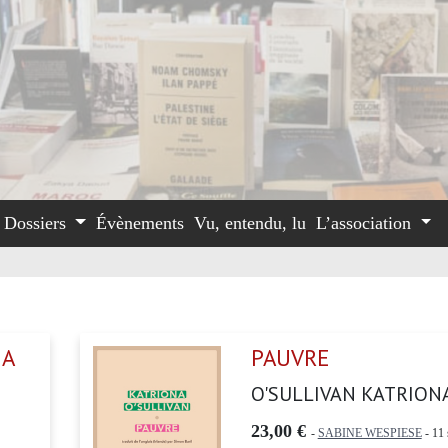
Dossiers
Évènements
Vu, entendu, lu
L’association
 A
PAUVRE
O'SULLIVAN KATRION
23,00 €
-
SABINE WESPIESE
- 11 