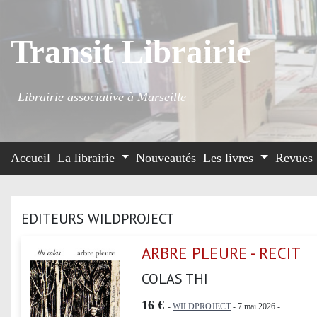
Transit Librairie
Librairie associative à Marseille
Accueil
La librairie
Nouveautés
Les livres
Revues
EDITEURS WILDPROJECT
ARBRE PLEURE - RECIT
COLAS THI
16 €
-
WILDPROJECT
- 7 mai 2026 -