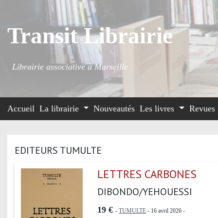
Transit Librairie
Librairie associative à Marseille
Accueil
La librairie
Nouveautés
Les livres
Revues
EDITEURS TUMULTE
LETTRES CARBONES
DIBONDO/YEHOUESSI
19 €
-
TUMULTE
- 16 avril 2026 -