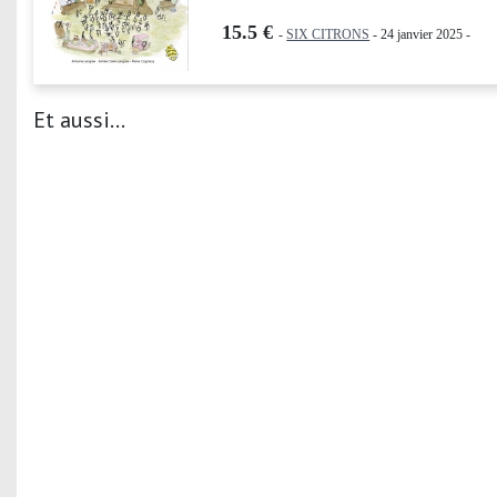
15.5 €
-
SIX CITRONS
- 24 janvier 2025 -
Et aussi...