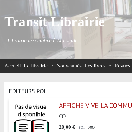
Transit Librairie
Librairie associative à Marseille
Accueil
La librairie
Nouveautés
Les livres
Revues
EDITEURS POI
AFFICHE VIVE LA COMM
COLL
20,00 €
-
POI
- 0000 -