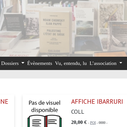
Dossiers
Évènements
Vu, entendu, lu
L’association
UNE
AFFICHE IBARRURI
COLL
20,00 €
-
POI
- 0000 -