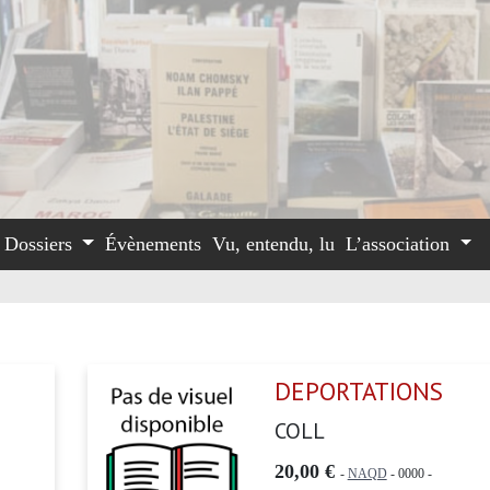
Dossiers
Évènements
Vu, entendu, lu
L’association
DEPORTATIONS
COLL
20,00 €
-
NAQD
- 0000 -