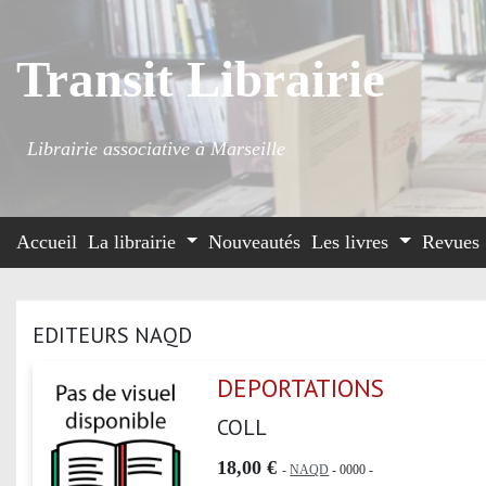
Transit Librairie
Librairie associative à Marseille
Accueil
La librairie
Nouveautés
Les livres
Revues
EDITEURS NAQD
DEPORTATIONS
COLL
18,00 €
-
NAQD
- 0000 -