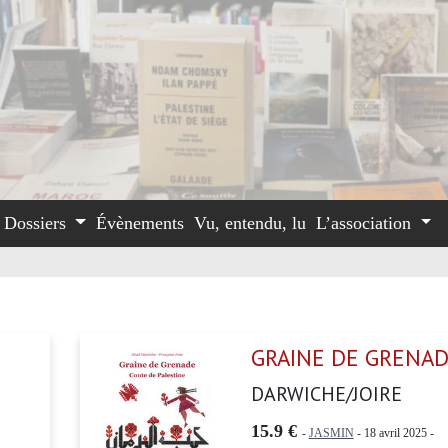
Dossiers
Évènements
Vu, entendu, lu
L’association
GRAINE DE GRENA
DARWICHE/JOIRE
15.9 €
-
JASMIN
- 18 avril 2025 -