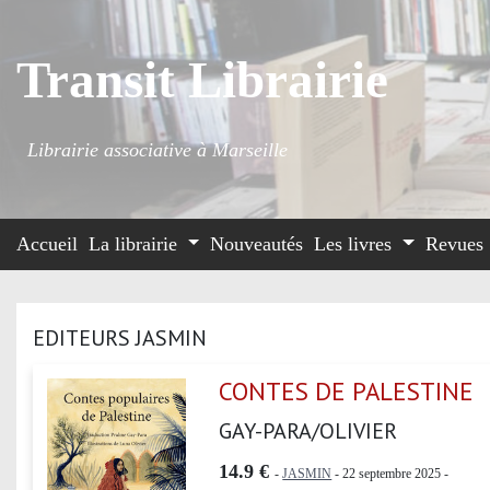
Transit Librairie
Librairie associative à Marseille
Accueil
La librairie
Nouveautés
Les livres
Revues
EDITEURS JASMIN
CONTES DE PALESTINE
GAY-PARA/OLIVIER
14.9 €
-
JASMIN
- 22 septembre 2025 -