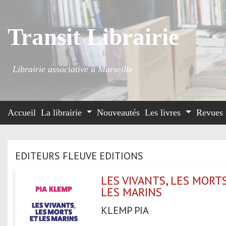
Transit Librairie
Librairie associative à Marseille
Accueil
La librairie
Nouveautés
Les livres
Revues
EDITEURS FLEUVE EDITIONS
LES VIVANTS, LES MORT
LES MARINS
KLEMP PIA