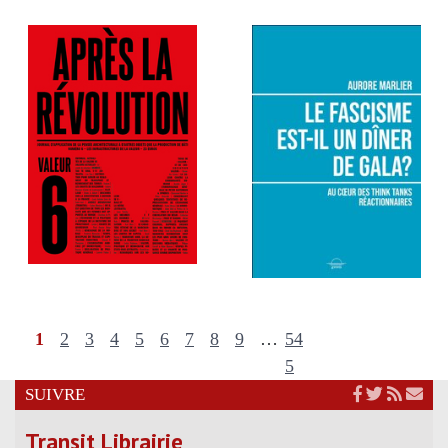
1
2
3
4
5
6
7
8
9
…
54
5
SUIVRE
Transit Librairie