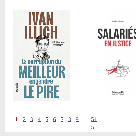
1
2
3
4
5
6
7
8
9
…
54
5