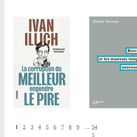
1
2
3
4
5
6
7
8
9
…
54
5