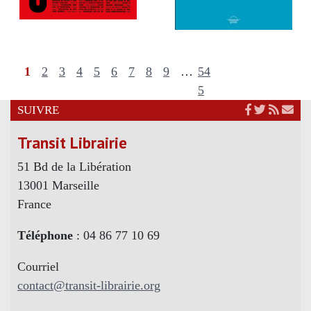
1
2
3
4
5
6
7
8
9
…
54
5
SUIVRE
Transit Librairie
51 Bd de la Libération
13001 Marseille
France
Téléphone
: 04 86 77 10 69
Courriel
contact@transit-librairie.org