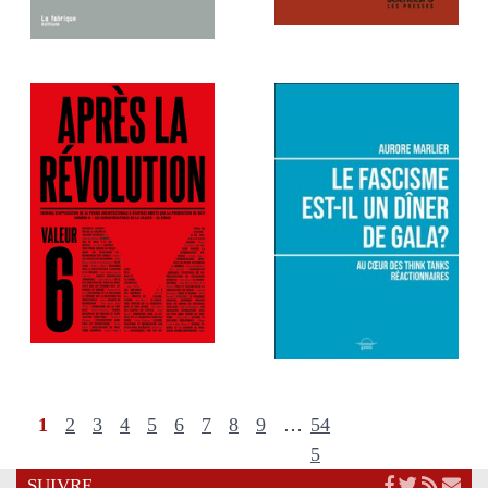
1
2
3
4
5
6
7
8
9
…
54
5
SUIVRE