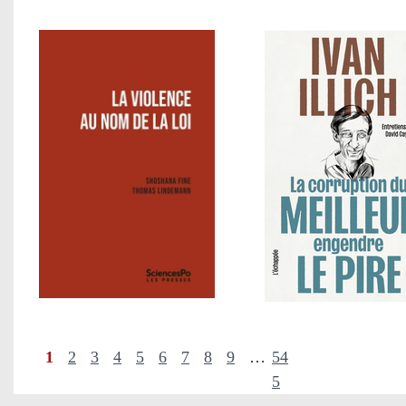
1
2
3
4
5
6
7
8
9
…
54
5