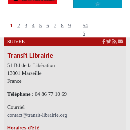
1
2
3
4
5
6
7
8
9
…
54
5
SUIVRE
Transit Librairie
51 Bd de la Libération
13001 Marseille
France
Téléphone
: 04 86 77 10 69
Courriel
contact@transit-librairie.org
Horaires d’été